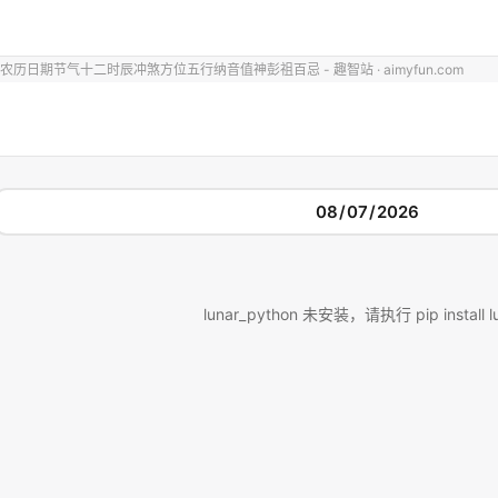
农历日期节气十二时辰冲煞方位五行纳音值神彭祖百忌 - 趣智站 · aimyfun.com
lunar_python 未安装，请执行 pip install l