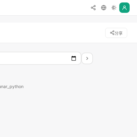
分享
unar_python