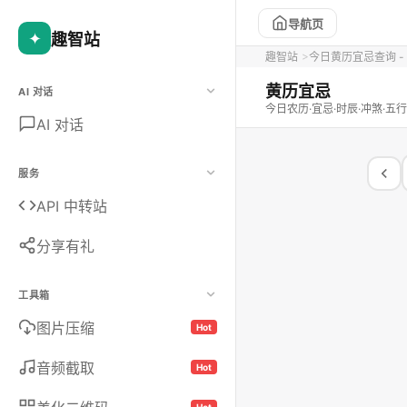
导航页
✦
趣智站
趣智站
今日黄历宜忌查询 - 
黄历宜忌
AI 对话
今日农历·宜忌·时辰·冲煞·五行
AI 对话
服务
API 中转站
分享有礼
工具箱
图片压缩
Hot
音频截取
Hot