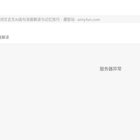
文言文AI选句深度解读与记忆技巧 - 趣智站 · aimyfun.com
度解读
服务器异常