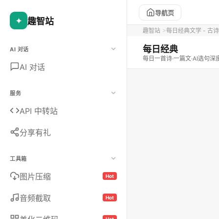
导航页
✦
趣智站
趣智站
每日经典文学 - 古诗词
每日经典
AI 对话
每日一首诗·一篇文·AI选句深
AI 对话
服务
API 中转站
分享有礼
工具箱
图片压缩
Hot
音频截取
Hot