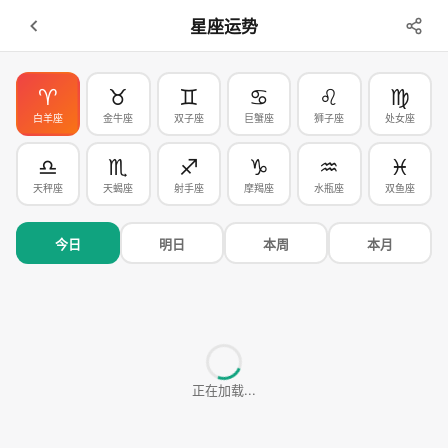
星座运势
♈
♉
♊
♋
♌
♍
白羊座
金牛座
双子座
巨蟹座
狮子座
处女座
♎
♏
♐
♑
♒
♓
天秤座
天蝎座
射手座
摩羯座
水瓶座
双鱼座
今日
明日
本周
本月
正在加载...